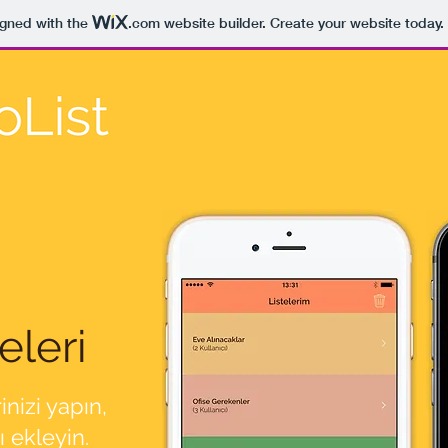
igned with the
.com
website builder. Create your website today.
teleri
inizi yapın,
ı ekleyin.