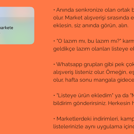
• Anında senkronize olan ortak bir
olur. Market alışverişi sırasında 
eklesin, siz anında görün, alın.
• "O lazım mı, bu lazım mı?" karm
geldikçe lazım olanları listeye ek
• Whatsapp grupları gibi pek çok 
alışveriş listeniz olur. Örneğin, eş
olur, hafta sonu mangala gideceğ
• "Listeye ürün ekledim" ya da 
bildirim gönderirsiniz. Herkesin h
• Marketlerdeki indirimleri, kampa
listelerinizle aynı uygulama için