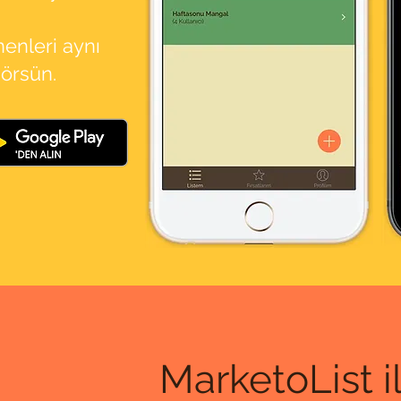
nenleri aynı
görsün.
MarketoList il